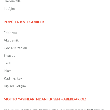
Hakkımızda
İletişim
POPÜLER KATEGORİLER
Edebiyat
Akademik
Çocuk Kitapları
Siyaset
Tarih
İslam
Kadın-Erkek
Kişisel Gelişim
MOTTO YAYINLARI’NDAN İLK SEN HABERDAR OL!
Yeni çıkan kitaplar, özel kampanyalar ve sürprizler için e-bültenimize