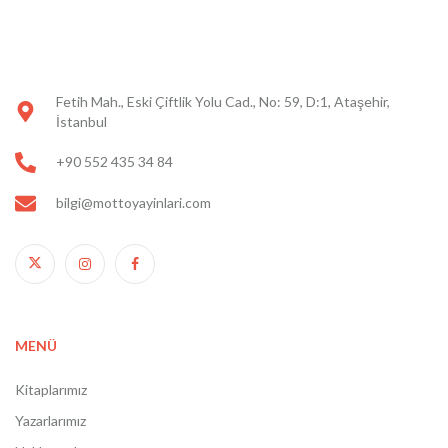
Fetih Mah., Eski Çiftlik Yolu Cad., No: 59, D:1, Ataşehir,
İstanbul
+90 552 435 34 84
bilgi@mottoyayinlari.com
MENÜ
Kitaplarımız
Yazarlarımız