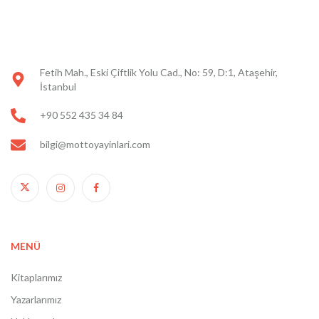
Fetih Mah., Eski Çiftlik Yolu Cad., No: 59, D:1, Ataşehir,
İstanbul
+90 552 435 34 84
bilgi@mottoyayinlari.com
MENÜ
Kitaplarımız
Yazarlarımız