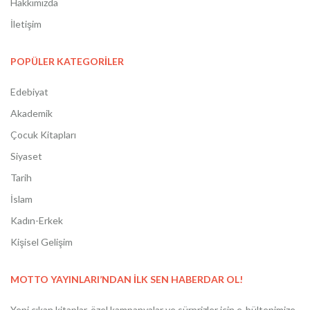
Hakkımızda
İletişim
POPÜLER KATEGORİLER
Edebiyat
Akademik
Çocuk Kitapları
Siyaset
Tarih
İslam
Kadın-Erkek
Kişisel Gelişim
MOTTO YAYINLARI’NDAN İLK SEN HABERDAR OL!
Yeni çıkan kitaplar, özel kampanyalar ve sürprizler için e-bültenimize