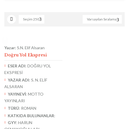
Seçim
250
Varsayılan Sıralama
Yazar:
S.N. Elif Alsaran
Doğru Yol Ekspresi
ESER ADI
: DOĞRU YOL
EKSPRESİ
YAZAR ADI
: S. N. ELİF
ALSARAN
YAYINEVİ
: MOTTO
YAYINLARI
TÜRÜ
: ROMAN
KATKIDA BULUNANLAR
:
GYY
: HARUN