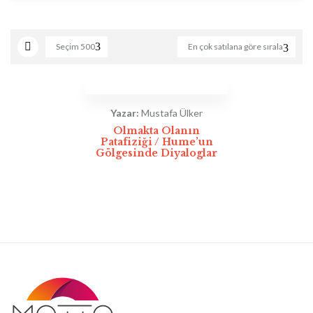
Seçim
500
En çok satılana göre sırala
Yazar:
Mustafa Ülker
Olmakta Olanın
Patafiziği / Hume’un
Gölgesinde Diyaloglar