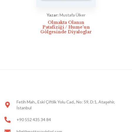
Yazar:
Mustafa Ülker
Olmakta Olanın
Patafiziği / Hume’un
Gölgesinde Diyaloglar
Fetih Mah., Eski Çiftlik Yolu Cad., No: 59, D:1, Ataşehir,
İstanbul
+90 552 435 34 84
bilgi@mottoyayinlari.com