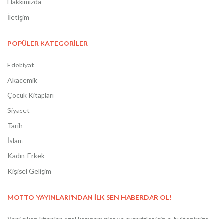
Hakkımızda
İletişim
POPÜLER KATEGORİLER
Edebiyat
Akademik
Çocuk Kitapları
Siyaset
Tarih
İslam
Kadın-Erkek
Kişisel Gelişim
MOTTO YAYINLARI’NDAN İLK SEN HABERDAR OL!
Yeni çıkan kitaplar, özel kampanyalar ve sürprizler için e-bültenimize