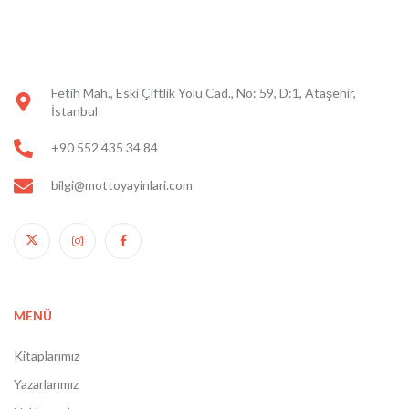
Fetih Mah., Eski Çiftlik Yolu Cad., No: 59, D:1, Ataşehir,
İstanbul
+90 552 435 34 84
bilgi@mottoyayinlari.com
MENÜ
Kitaplarımız
Yazarlarımız