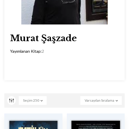
Murat Şaşzade
Yayımlanan Kitap:
2
Seçim
250
Varsayılan Sıralama