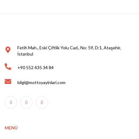
Fetih Mah., Eski Çiftlik Yolu Cad., No: 59, D:1, Ataşehir,
İstanbul
+90 552 435 34 84
bilgi@mottoyayinlari.com
MENÜ