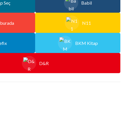
ap Seç
Babil
burada
N11
efix
BKM Kitap
D&R