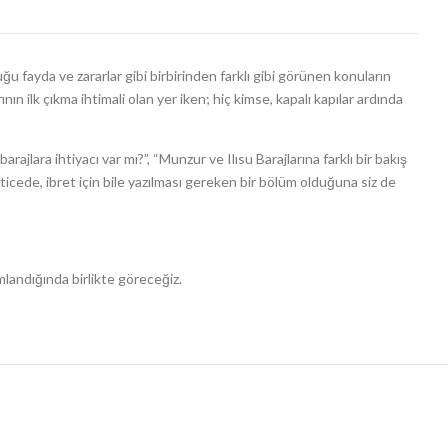
uğu fayda ve zararlar gibi birbirinden farklı gibi görünen konuların
 ilk çıkma ihtimali olan yer iken; hiç kimse, kapalı kapılar ardında
rajlara ihtiyacı var mı?”, “Munzur ve Ilısu Barajlarına farklı bir bakış
eticede,
ibret için bile yazılması gereken bir bölüm olduğuna siz de
landığında birlikte göreceğiz.