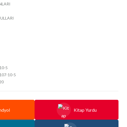
NLARI
ULLARI
1
10-5
7107-10-5
020
ndyol
Kitap Yurdu