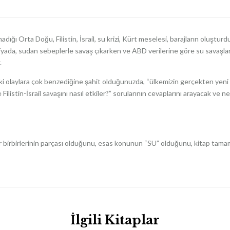
ığı Orta Doğu, Filistin, İsrail, su krizi, Kürt meselesi, barajların oluşturd
ada, sudan sebeplerle savaş çıkarken ve ABD verilerine göre su savaşlarının
.
eki olaylara çok benzediğine şahit olduğunuzda, “
ülkemizin gerçekten yeni ba
ilistin-İsrail savaşını nasıl etkiler?” sorularının cevaplarını arayacak ve n
ar birbirlerinin parçası olduğunu, esas konunun “SU” olduğunu, kitap tamam
İlgili Kitaplar