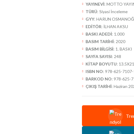
YAYINEVİ
: MOTTO YAYI
TÜRÜ
: Siyasi İnceleme
GYY
: HARUN OSMANOĞ
EDİTÖR
: İLHAN AKSU
BASKI ADEDİ
: 1.000
BASIM TARİHİ
: 2020
BASIM BİLGİSİ
: 1. BASKI
SAYFA SAYISI
: 248
KİTAP BOYUTU
: 13.5X2
ISBN NO
: 978-625-7107-
BARKOD NO
: 978-625-
ÇIKIŞ TARİHİ
: Haziran 2
Tre