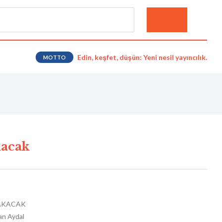
Edin, keşfet, düşün: Yeni nesil yayıncılık.
MOTTO
kacak
 AKACAK
ğan Aydal