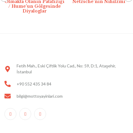
Olmakta Olanın Patafiziği
Netzsche’nin Nihilzmi
/ Hume’un Gölgesinde
Diyaloglar
Fetih Mah., Eski Çiftlik Yolu Cad., No: 59, D:1, Ataşehir,
İstanbul
+90 552 435 34 84
bilgi@mottoyayinlari.com