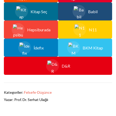
Kitap Seç
Babil
Hepsiburada
N11
İdefix
BKM Kitap
D&R
Kategoriler:
Felsefe-Düşünce
Yazar:
Prof. Dr. Serhat Ulağlı