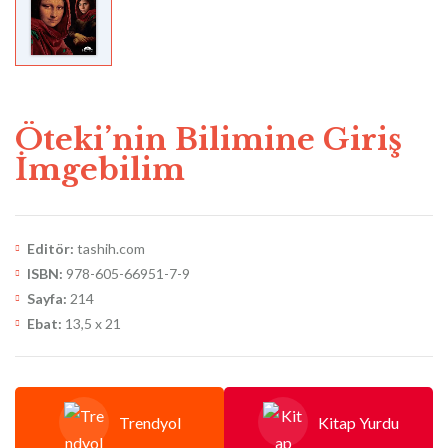
Öteki’nin Bilimine Giriş
İmgebilim
Editör:
tashih.com
ISBN:
978-605-66951-7-9
Sayfa:
214
Ebat:
13,5 x 21
Trendyol
Kitap Yurdu