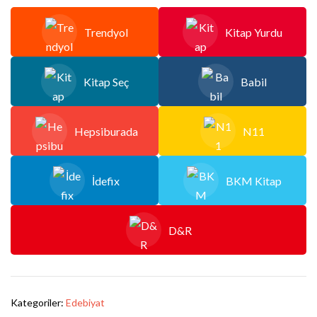
Trendyol
Kitap Yurdu
Kitap Seç
Babil
Hepsiburada
N11
İdefix
BKM Kitap
D&R
Kategoriler:
Edebiyat