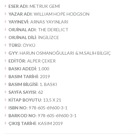
ESER ADI
: METRUK GEMİ
YAZAR ADI
: WILLIAM HOPE HODGSON
YAYINEVİ
: ARNAS YAYINLARI
ORJİNAL ADI
: THE DERELICT
ORJİNAL DİLİ
: İNGİLİZCE
TÜRÜ
: ÖYKÜ
GYY
: HARUN OSMANOĞULLARI & M.SALİH BİLGİÇ
EDİTÖR
: ALPER ÇEKER
BASKI ADEDİ
: 1.000
BASIM TARİHİ
: 2019
BASIM BİLGİSİ
: 1. BASKI
SAYFA SAYISI
: 62
KİTAP BOYUTU
: 13,5 X 21
ISBN NO
: 978-605-69600-3-1
BARKOD NO
: 978-605-69600-3-1
ÇIKIŞ TARİHİ
: KASIM 2019