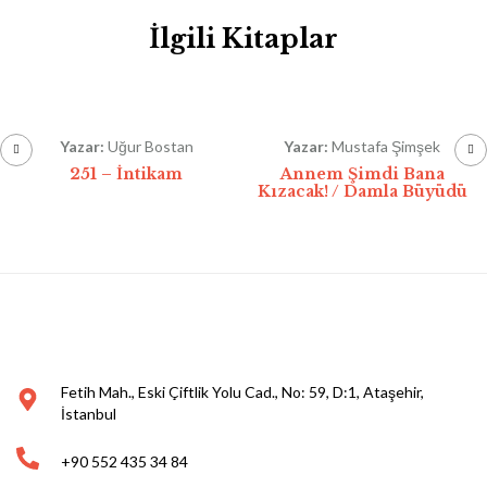
İlgili Kitaplar
Yazar:
Uğur Bostan
Yazar:
Mustafa Şimşek
251 – İntikam
Annem Şimdi Bana
Kızacak! / Damla Büyüdü
Fetih Mah., Eski Çiftlik Yolu Cad., No: 59, D:1, Ataşehir,
İstanbul
+90 552 435 34 84