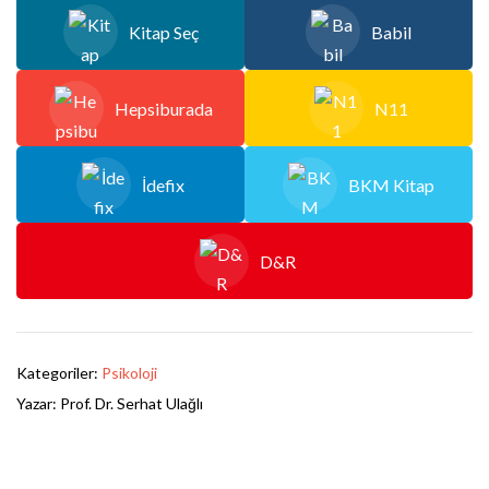
Kitap Seç
Babil
Hepsiburada
N11
İdefix
BKM Kitap
D&R
Kategoriler:
Psikoloji
Yazar:
Prof. Dr. Serhat Ulağlı