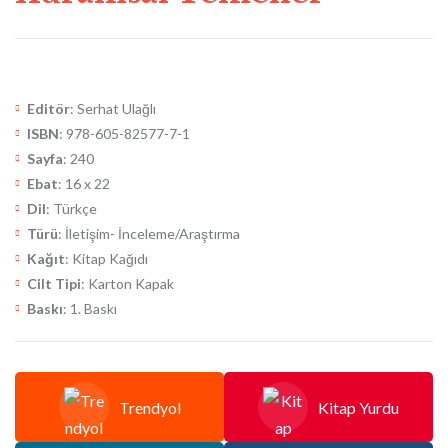
Editör
: Serhat Ulağlı
ISBN
: 978-605-82577-7-1
Sayfa
: 240
Ebat
: 16 x 22
Dil
: Türkçe
Türü
: İletişim- İnceleme/Araştırma
Kağıt
: Kitap Kağıdı
Cilt Tipi
: Karton Kapak
Baskı
: 1. Baskı
Trendyol
Kitap Yurdu