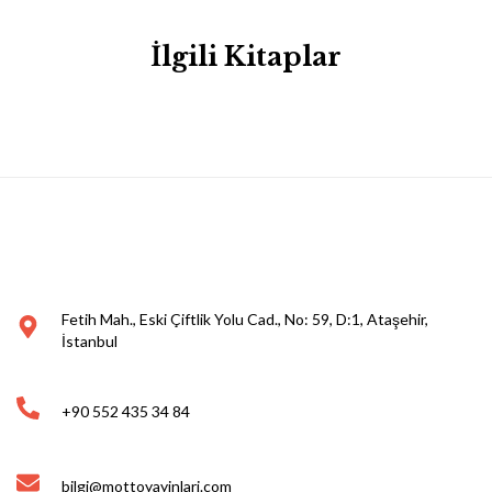
İlgili Kitaplar
Fetih Mah., Eski Çiftlik Yolu Cad., No: 59, D:1, Ataşehir,
İstanbul
+90 552 435 34 84
bilgi@mottoyayinlari.com