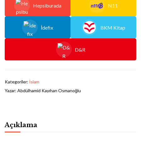
Hepsiburada
N11
İdefix
BKM Kitap
D&R
Kategoriler:
İslam
Yazar:
Abdülhamid Kayıhan Osmanoğlu
Açıklama