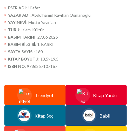
ESER ADI
: Hilafet
YAZAR ADI
: Abdülhamid Kayıhan Osmanoğlu
YAYINEVİ
: Motto Yayınları
TÜRÜ
: İslam-Kültür
BASIM TARİHİ
: 27,06,2025
BASIM BİLGİSİ
: 1. BASKI
SAYFA SAYISI
: 160
KİTAP BOYUTU
: 13,5×19,5
ISBN NO
: 9786257107167
Trendyol
Kitap Yurdu
Kitap Seç
Babil