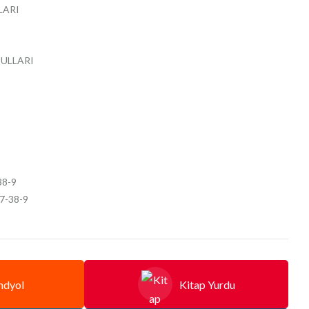
LARI
ULLARI
38-9
7-38-9
ndyol
Kitap Yurdu