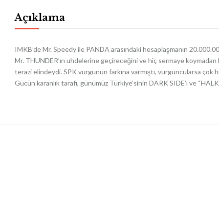
Açıklama
IMKB’de Mr. Speedy ile PANDA arasındaki hesaplaşmanın 20.000.0
Mr. THUNDER’ın uhdelerine geçireceğini ve hiç sermaye koymadan bir
terazi elindeydi. SPK vurgunun farkına varmıştı, vurguncularsa çok hız
Gücün karanlık tarafı, günümüz Türkiye’sinin DARK SIDE’ı ve “HA