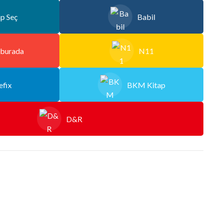
ap Seç
Babil
burada
N11
efix
BKM Kitap
D&R