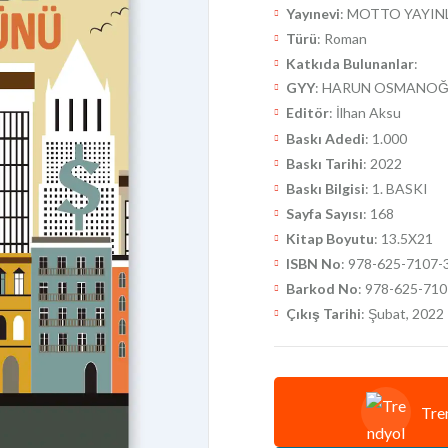
Yayınevi
: MOTTO YAYIN
Türü
: Roman
Katkıda Bulunanlar
:
GYY
: HARUN OSMANOĞ
Editör
: İlhan Aksu
Baskı Adedi
: 1.000
Baskı Tarihi
: 2022
Baskı Bilgisi
: 1. BASKI
Sayfa Sayısı
: 168
Kitap Boyutu
: 13.5X21
ISBN No
: 978-625-7107-
Barkod No
: 978-625-710
Çıkış Tarihi
: Şubat, 2022
Tre