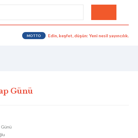
Edin, keşfet, düşün: Yeni nesil yayıncılık.
MOTTO
sap Günü
p Günü
ğlu