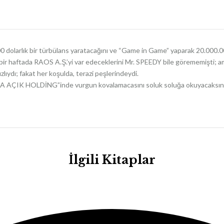
00 dolarlık bir türbülans yaratacağını ve “Game in Game” yaparak 2
 haftada RAOS A.Ş.’yi var edeceklerini Mr. SPEEDY bile görememişti; ama
lıydı; fakat her koşulda, terazi peşlerindeydi.
LKA AÇIK HOLDİNG”inde vurgun kovalamacasını soluk soluğa okuyacaksını
İlgili Kitaplar