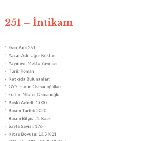
251 – İntikam
Eser Adı
: 251
Yazar Adı
: Uğur Bostan
Yayınevi
: Motto Yayınları
Türü
: Roman
Katkıda Bulunanlar
:
GYY: Harun Osmanoğulları
Editör: Nilüfer Osmanoğlu
Baskı Adedi
: 1.000
Basım Tarihi
: 2020
Basım Bilgisi
: 1. Baskı
Sayfa Sayısı
: 176
Kitap Boyutu
: 13,5 X 21