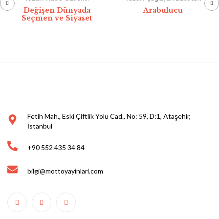
Değişen Dünyada
Arabulucu
Seçmen ve Siyaset
Fetih Mah., Eski Çiftlik Yolu Cad., No: 59, D:1, Ataşehir,
İstanbul
+90 552 435 34 84
bilgi@mottoyayinlari.com