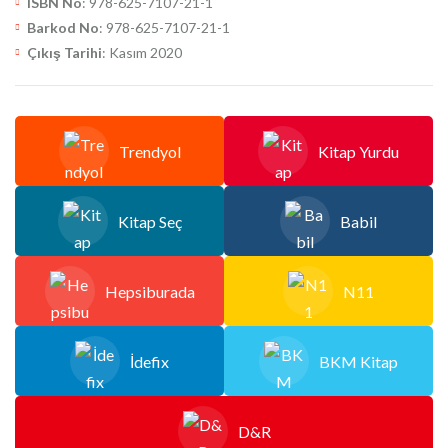
ISBN No
: 978-625-7107-21-1
Barkod No
: 978-625-7107-21-1
Çıkış Tarihi
: Kasım 2020
Trendyol
Kitap Yurdu
Kitap Seç
Babil
Hepsiburada
N11
İdefix
BKM Kitap
D&R